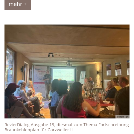
mehr +
© nbh - th
RevierDialog Ausgabe 13, diesmal zum Thema Fortschreibung
:
Braunkohlenplan für Garzweiler II