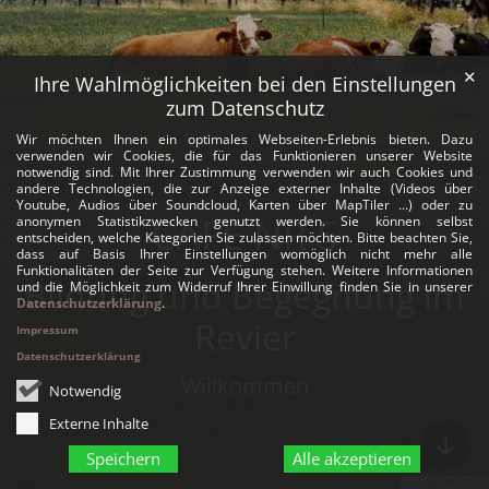
✕
Ihre Wahlmöglichkeiten bei den Einstellungen
zum Datenschutz
Wir möchten Ihnen ein optimales Webseiten-Erlebnis bieten. Dazu
verwenden wir Cookies, die für das Funktionieren unserer Website
notwendig sind. Mit Ihrer Zustimmung verwenden wir auch Cookies und
andere Technologien, die zur Anzeige externer Inhalte (Videos über
Youtube, Audios über Soundcloud, Karten über MapTiler ...) oder zu
CAFE NR 5
anonymen Statistikzwecken genutzt werden. Sie können selbst
entscheiden, welche Kategorien Sie zulassen möchten. Bitte beachten Sie,
dass auf Basis Ihrer Einstellungen womöglich nicht mehr alle
Funktionalitäten der Seite zur Verfügung stehen. Weitere Informationen
Bildung und Begegnung im
und die Möglichkeit zum Widerruf Ihrer Einwillung finden Sie in unserer
Datenschutzerklärung
.
Revier
Impressum
Datenschutzerklärung
Willkommen
Notwendig
Externe Inhalte
Speichern
Alle akzeptieren
© Hubert Perschke