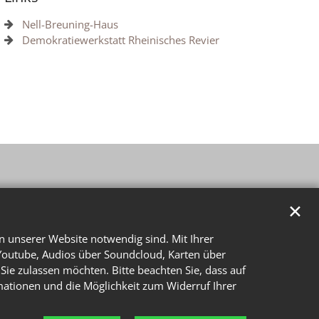
Nell-Breuning-Haus
Demokratiewerkstatt Rheinisches Revier
✕
n unserer Website notwendig sind. Mit Ihrer
Youtube, Audios über Soundcloud, Karten über
Sie zulassen möchten. Bitte beachten Sie, dass auf
rmationen und die Möglichkeit zum Widerruf Ihrer