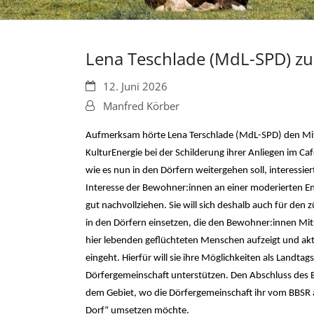
Lena Teschlade (MdL-SPD) z
Datum:
12. Juni 2026
Von:
Manfred Körber
Aufmerksam hörte Lena Terschlade (MdL-SPD) den Mit
KulturEnergie bei der Schilderung ihrer Anliegen im Caf
wie es nun in den Dörfern weitergehen soll, interessier
Interesse der Bewohner:innen an einer moderierten En
gut nachvollziehen. Sie will sich deshalb auch für den z
in den Dörfern einsetzen, die den Bewohner:innen Mits
hier lebenden geflüchteten Menschen aufzeigt und ak
eingeht. Hierfür will sie ihre Möglichkeiten als Landt
Dörfergemeinschaft unterstützen. Den Abschluss des B
dem Gebiet, wo die Dörfergemeinschaft ihr vom BBSR 
Dorf“ umsetzen möchte.