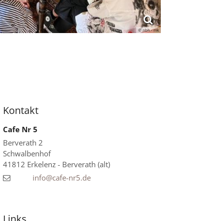
© nbh - mk
Kontakt
Cafe Nr 5
Berverath 2
Schwalbenhof
41812
Erkelenz - Berverath (alt)
info@cafe-nr5.de
Links