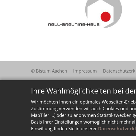
© Bistum Aachen
Impressum
Datenschutzerk
Ihre Wahlmöglichkeiten bei de
Wir möchten Ihnen ein optimales Webseiten-Erlebn
Zustimmung verwenden wir auch Cookies und ander
MapTiler ...) oder zu anonymen Statistikzwecken g
Basis Ihrer Einstellungen womöglich nicht mehr al
Einwillung finden Sie in unserer
Datenschutzerk