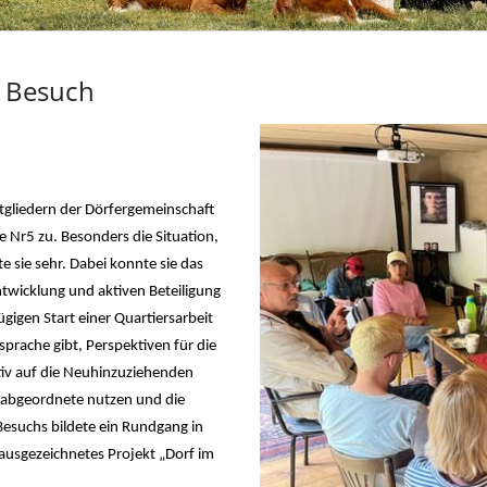
u Besuch
gliedern der Dörfergemeinschaft
e Nr5 zu. Besonders die Situation,
te sie sehr. Dabei konnte sie das
twicklung und aktiven Beteiligung
ügigen Start einer Quartiersarbeit
prache gibt, Perspektiven für die
tiv auf die Neuhinzuziehenden
agsabgeordnete nutzen und die
esuchs bildete ein Rundgang in
ausgezeichnetes Projekt „Dorf im