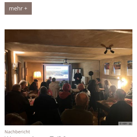
mehr +
© nbh - jq
:
Nachbericht