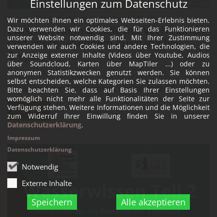
Einstellungen zum Datenschutz
© nbh - jq
:
Akündigung Andacht am 22.April ab 18.00 Uhr
Wir möchten Ihnen ein optimales Webseiten-Erlebnis bieten.
Zwischen Atem & Stille mit Veeh Harfen
Dazu verwenden wir Cookies, die für das Funktionieren
unserer Website notwendig sind. Mit Ihrer Zustimmung
und anschließendem Ausklang bei
verwenden wir auch Cookies und andere Technologien, die
Crepes.
zur Anzeige externer Inhalte (Videos über Youtube, Audios
über Soundcloud, Karten über MapTiler ...) oder zu
Mo. 9. März 2026
anonymen Statistikzwecken genutzt werden. Sie können
selbst entscheiden, welche Kategorien Sie zulassen möchten.
Ein abend der Achtsamkeit und inneren Einkehr
Bitte beachten Sie, dass auf Basis Ihrer Einstellungen
womöglich nicht mehr alle Funktionalitäten der Seite zur
Verfügung stehen. Weitere Informationen und die Möglichkeit
mehr +
zum Widerruf Ihrer Einwillung finden Sie in unserer
Datenschutzerklärung
.
Impressum
Datenschutzerklärung
Notwendig
Externe Inhalte
Speichern
Alle akzeptieren